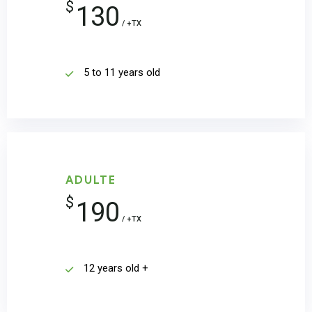
$
130
/ +TX
5 to 11 years old
ADULTE
$
190
/ +TX
12 years old +